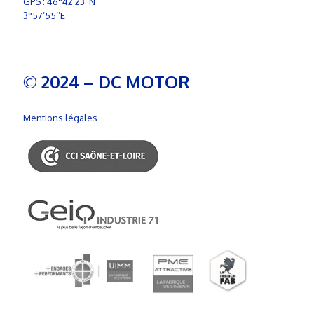
GPS : 46°42’23’’N
3°57’55’’E
© 2024 – DC MOTOR
Mentions légales